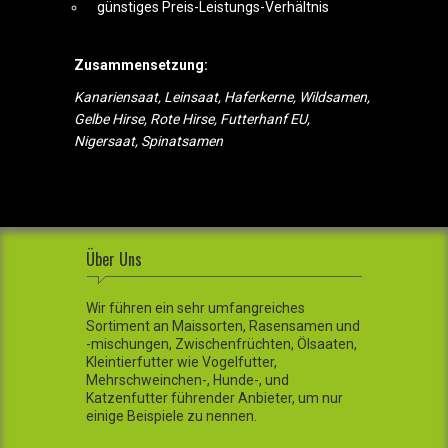
günstiges Preis-Leistungs-Verhältnis
Zusammensetzung:
Kanariensaat, Leinsaat, Haferkerne, Wildsamen,
Gelbe Hirse, Rote Hirse, Futterhanf EU,
Nigersaat, Spinatsamen
Über Uns
Wir führen ein sehr umfangreiches
Sortiment an Maissorten, Rasensamen und
-mischungen, Zwischenfrüchten, Ölsaaten,
Kleintierfutter wie Vogelfutter,
Mehrschweinchen-, Hunde-, und
Katzenfutter führender Anbieter, um nur
einige Beispiele zu nennen.