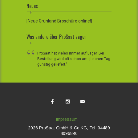
Neues
[Neue Grünland Broschüre online!]
Was andere über ProSaat sagen
ProSaat hat vieles immer auf Lager. Bei
Bestellung wird oft schon am gleichen Tag
günstig geliefert."
Impressum
2026 ProSaat GmbH & Co.KG, Tel: 04489
4096840