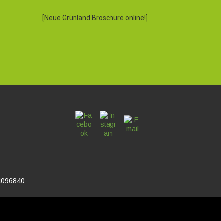
[Neue Grünland Broschüre online!]
4096840