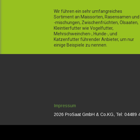
Wir führen ein sehr umfangreiches
Sortiment an Maissorten, Rasensamen und
-mischungen, Zwischenfrüchten, Ölsaaten,
Kleintierfutter wie Vogelfutter,
Mehrschweinchen-, Hunde-, und
Katzenfutter führender Anbieter, um nur
einige Beispiele zu nennen.
Impressum
2026 ProSaat GmbH & Co.KG, Tel: 04489 