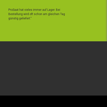
ProSaat hat vieles immer auf Lager. Bei
Bestellung wird oft schon am gleichen Tag
günstig geliefert."