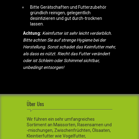
Bitte Gerätschaften und Futterzubehör
gründlich reinigen, gelegentlich
desinﬁzieren und gut durch-trocknen
lassen.
Achtung:
Keimfutter ist sehr leicht verderblich.
Bitte achten Sie auf strenge Hygiene bei der
Herstellung. Sonst schadet das Keimfutter mehr,
als dass es nützt. Riecht das Futter verändert
oder ist Schleim oder Schimmel sichtbar,
unbedingt entsorgen!
Über Uns
Wir führen ein sehr umfangreiches
Sortiment an Maissorten, Rasensamen und
-mischungen, Zwischenfrüchten, Ölsaaten,
Kleintierfutter wie Vogelfutter,