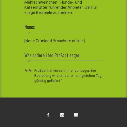
Mehrschweinchen-, Hunde-, und
Katzenfutter führender Anbieter, um nur
einige Beispiele zu nennen.
Neues
[Neue Grünland Broschüre online!]
Was andere über ProSaat sagen
ProSaat hat vieles immer auf Lager. Bei
Bestellung wird oft schon am gleichen Tag
günstig geliefert."